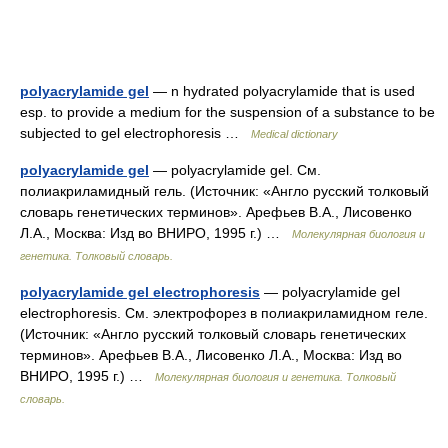
polyacrylamide gel
— n hydrated polyacrylamide that is used
esp. to provide a medium for the suspension of a substance to be
subjected to gel electrophoresis …
Medical dictionary
polyacrylamide gel
— polyacrylamide gel. См.
полиакриламидный гель. (Источник: «Англо русский толковый
словарь генетических терминов». Арефьев В.А., Лисовенко
Л.А., Москва: Изд во ВНИРО, 1995 г.) …
Молекулярная биология и
генетика. Толковый словарь.
polyacrylamide gel electrophoresis
— polyacrylamide gel
electrophoresis. См. электрофорез в полиакриламидном геле.
(Источник: «Англо русский толковый словарь генетических
терминов». Арефьев В.А., Лисовенко Л.А., Москва: Изд во
ВНИРО, 1995 г.) …
Молекулярная биология и генетика. Толковый
словарь.