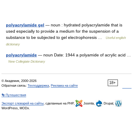
polyacrylamide gel
— noun : hydrated polyacrylamide that is
used especially to provide a medium for the suspension of a
substance to be subjected to gel electrophoresis …
Useful english
dictionary
polyacrylamide
— noun Date: 1944 a polyamide of acrylic acid …
New Collegiate Dictionary
© Академик, 2000-2026
18+
Обратная связь:
Техподдержка
,
Реклама на сайте
👣 Путешествия
Экспорт словарей на сайты
, сделанные на PHP,
Joomla,
Drupal,
WordPress, MODx.