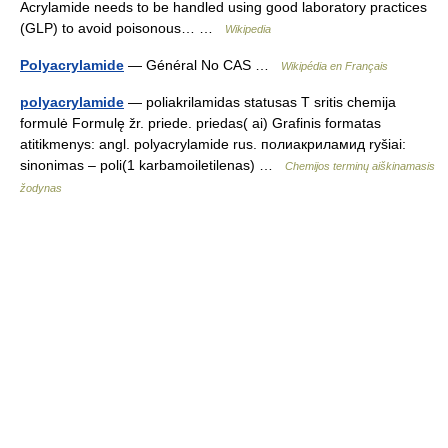
Acrylamide needs to be handled using good laboratory practices
(GLP) to avoid poisonous… …
Wikipedia
Polyacrylamide
— Général No CAS …
Wikipédia en Français
polyacrylamide
— poliakrilamidas statusas T sritis chemija
formulė Formulę žr. priede. priedas( ai) Grafinis formatas
atitikmenys: angl. polyacrylamide rus. полиакриламид ryšiai:
sinonimas – poli(1 karbamoiletilenas) …
Chemijos terminų aiškinamasis
žodynas