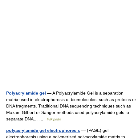
Polyacrylamide gel
— A Polyacrylamide Gel is a separation
matrix used in electrophoresis of biomolecules, such as proteins or
DNA fragments. Traditional DNA sequencing techniques such as
Maxam Gilbert or Sanger methods used polyacrylamide gels to
separate DNA… …
Wikipedia
polyacrylamide gel electrophoresis
— (PAGE) gel
electrophoresis using a polymerized polyacrylamide matrix to