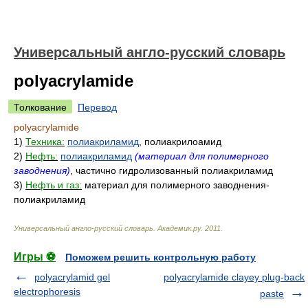
Универсальный англо-русский словарь
polyacrylamide
Толкование
Перевод
polyacrylamide
1)
Техника:
полиакриламид
, полиакрилоамид
2)
Нефть:
полиакриламид
(материал для полимерного
заводнения)
, частично гидролизованный полиакриламид
3)
Нефть и газ:
материал для полимерного заводнения-
полиакриламид
Универсальный англо-русский словарь
.
Академик.ру
.
2011
.
Игры ⚽
Поможем решить контрольную работу
polyacrylamid gel
polyacrylamide clayey plug-back
electrophoresis
paste